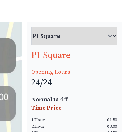
P1 Square
Opening hours
24/24
Normal tariff
Time Price
1 Hour
€ 1.50
2 Hour
€ 3.00