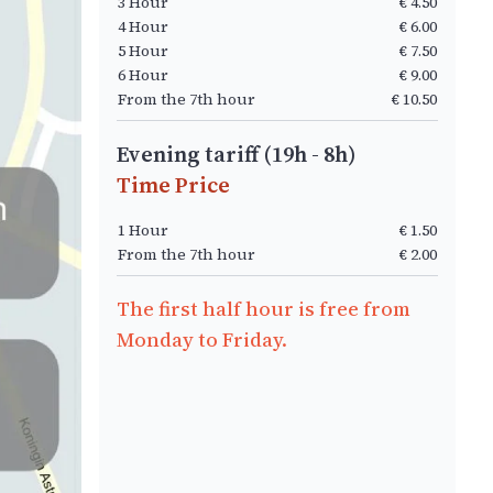
3 Hour
€ 4.50
4 Hour
€ 6.00
5 Hour
€ 7.50
6 Hour
€ 9.00
From the 7th hour
€ 10.50
Evening tariff (19h - 8h)
Time Price
1 Hour
€ 1.50
From the 7th hour
€ 2.00
The first half hour is free from
Monday to Friday.