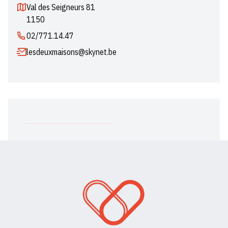
Val des Seigneurs 81
1150
02/771.14.47
lesdeuxmaisons@skynet.be