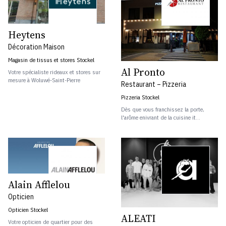
Heytens
Décoration Maison
Magasin de tissus et stores Stockel
Al Pronto
Votre spécialiste rideaux et stores sur
mesure à Woluwé-Saint-Pierre
Restaurant – Pizzeria
Pizzeria Stockel
Dès que vous franchissez la porte,
l'arôme enivrant de la cuisine it...
Alain Afflelou
Opticien
Opticien Stockel
ALEATI
Votre opticien de quartier pour des